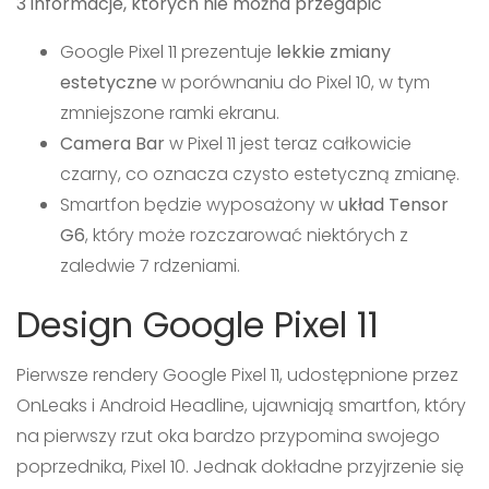
3 informacje, których nie można przegapić
Google Pixel 11 prezentuje
lekkie zmiany
estetyczne
w porównaniu do Pixel 10, w tym
zmniejszone ramki ekranu.
Camera Bar
w Pixel 11 jest teraz całkowicie
czarny, co oznacza czysto estetyczną zmianę.
Smartfon będzie wyposażony w
układ Tensor
G6
, który może rozczarować niektórych z
zaledwie 7 rdzeniami.
Design Google Pixel 11
Pierwsze rendery Google Pixel 11, udostępnione przez
OnLeaks i Android Headline, ujawniają smartfon, który
na pierwszy rzut oka bardzo przypomina swojego
poprzednika, Pixel 10. Jednak dokładne przyjrzenie się