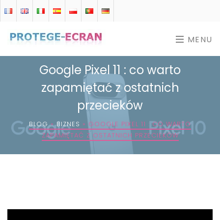
MENU
Google Pixel 11 : co warto
zapamiętać z ostatnich
przecieków
BLOG
»
BIZNES
»
GOOGLE PIXEL 11 : CO WARTO
ZAPAMIĘTAĆ Z OSTATNICH PRZECIEKÓW