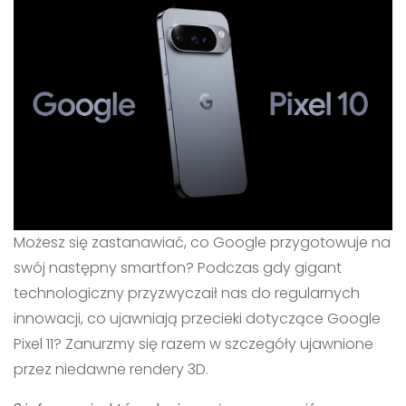
Możesz się zastanawiać, co Google przygotowuje na
swój następny smartfon? Podczas gdy gigant
technologiczny przyzwyczaił nas do regularnych
innowacji, co ujawniają przecieki dotyczące Google
Pixel 11? Zanurzmy się razem w szczegóły ujawnione
przez niedawne rendery 3D.