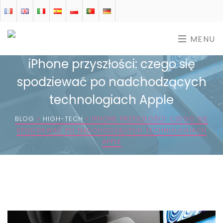
MENU
iPhone przyszłości: czego się
spodziewać po nadchodzących
technologiach Apple
BLOG
»
HIGH-TECH
»
IPHONE PRZYSZŁOŚCI: CZEGO SIĘ
SPODZIEWAĆ PO NADCHODZĄCYCH TECHNOLOGIACH
APPLE