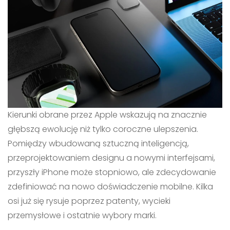
Kierunki obrane przez Apple wskazują na znacznie
głębszą ewolucję niż tylko coroczne ulepszenia.
Pomiędzy wbudowaną sztuczną inteligencją,
przeprojektowaniem designu a nowymi interfejsami,
przyszły iPhone może stopniowo, ale zdecydowanie
zdefiniować na nowo doświadczenie mobilne. Kilka
osi już się rysuje poprzez patenty, wycieki
przemysłowe i ostatnie wybory marki.